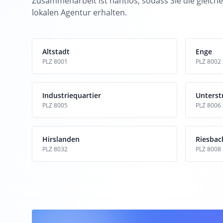
Zusammenarbeit ist nahtlos, sodass Sie die gleiche
lokalen Agentur erhalten.
Altstadt
Enge
PLZ 8001
PLZ 8002
Industriequartier
Unterst
PLZ 8005
PLZ 8006
Hirslanden
Riesbac
PLZ 8032
PLZ 8008