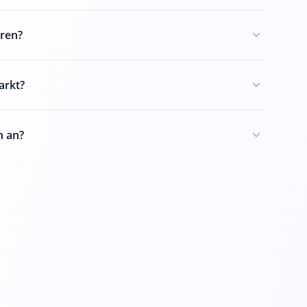
ren?
arkt?
n an?