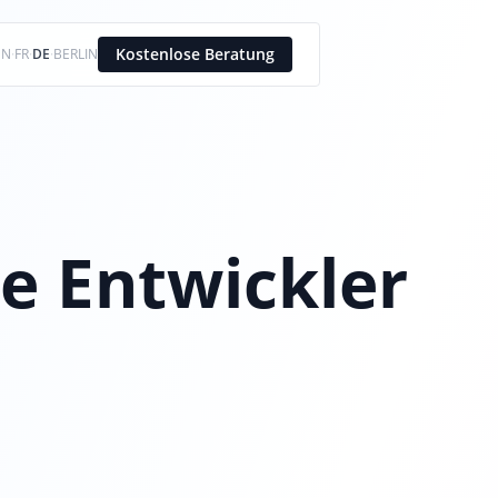
Kostenlose Beratung
EN
·
FR
·
DE
·
BERLIN
 Entwickler