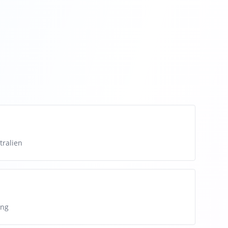
tralien
ung