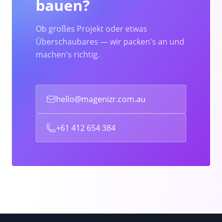
bauen?
Ob großes Projekt oder etwas
Überschaubares — wir packen's an und
machen's richtig.
hello@magenizr.com.au
+61 412 654 384