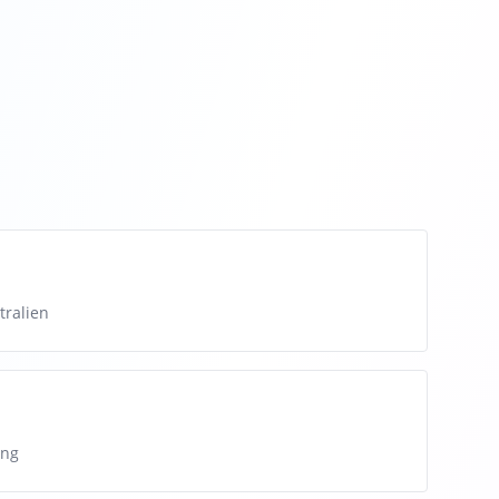
tralien
ung