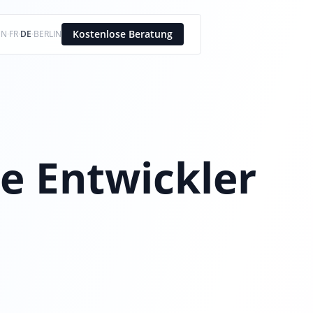
Kostenlose Beratung
EN
·
FR
·
DE
·
BERLIN
 Entwickler