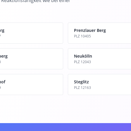
 Reaktionsfähigkeit wie bei einer
rg
Prenzlauer Berg
7
PLZ 10405
berg
Neukölln
3
PLZ 12043
hof
Steglitz
9
PLZ 12163