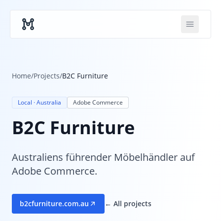
Skip to main content
Home
/
Projects
/
B2C Furniture
Local · Australia
Adobe Commerce
B2C Furniture
Australiens führender Möbelhändler auf
Adobe Commerce.
b2cfurniture.com.au
← All projects