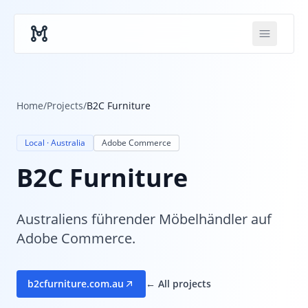
Skip to main content
Home
/
Projects
/
B2C Furniture
Local · Australia
Adobe Commerce
B2C Furniture
Australiens führender Möbelhändler auf
Adobe Commerce.
b2cfurniture.com.au
← All projects