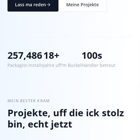
Lass ma reden
Meine Projekte
257,486
18+
100s
Packagist-Installs
Jahre uff'm Buckel
Händler betreut
MEIN BESTER KRAM
Projekte, uff die ick stolz
bin, echt jetzt