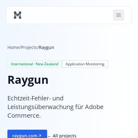
Skip to main content
Home
/
Projects
/
Raygun
International · New Zealand
Application Monitoring
Raygun
Echtzeit-Fehler- und
Leistungsüberwachung für Adobe
Commerce.
raygun.com
← All projects