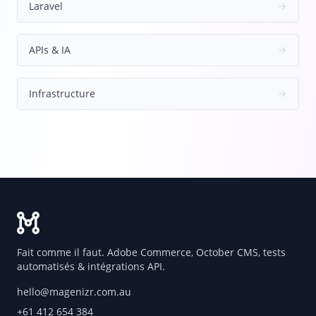
Laravel
APIs & IA
Infrastructure
Fait comme il faut. Adobe Commerce, October CMS, tests
automatisés & intégrations API.
hello@magenizr.com.au
+61 412 654 384