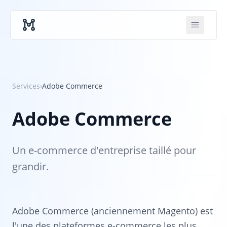
Skip to main content
Services
›
Adobe Commerce
Adobe Commerce
Un e-commerce d'entreprise taillé pour
grandir.
Adobe Commerce (anciennement Magento) est
l'une des plateformes e-commerce les plus