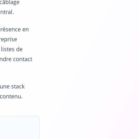
ecâblage
ntral.
présence en
reprise
listes de
endre contact
 une stack
 contenu.