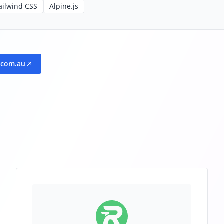
ailwind CSS
Alpine.js
l.com.au