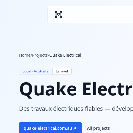
Skip to main content
Home
/
Projects
/
Quake Electrical
Local · Australia
Laravel
Quake Electr
Des travaux électriques fiables — dévelop
quake-electrical.com.au
← All projects