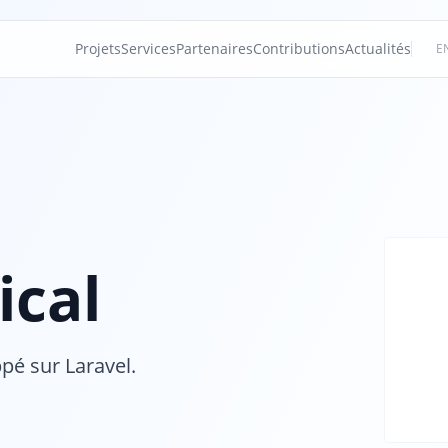
Projets
Services
Partenaires
Contributions
Actualités
E
ical
pé sur Laravel.