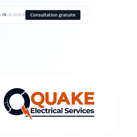
Consultation gratuite
N
·
FR
·
DE
·
BERLIN